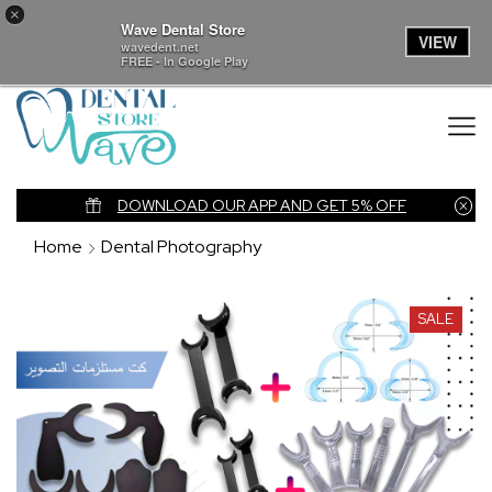
×
Wave Dental Store
VIEW
wavedent.net
FREE - In Google Play
nk
DOWNLOAD OUR APP AND GET 5% OFF
Home
Dental Photography
SALE