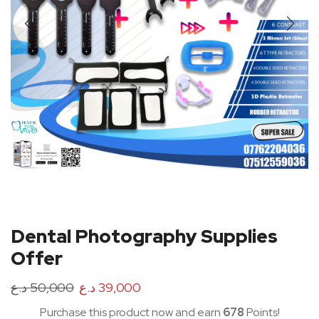
Dental Photography Supplies
Offer
د.ع
50,000
د.ع
39,000
Purchase this product now and earn
678
Points!