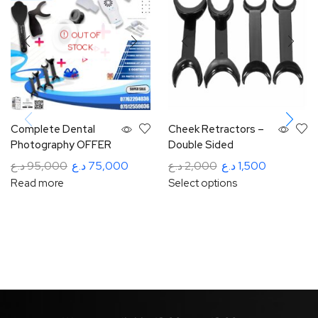
OUT OF
STOCK
Complete Dental
Cheek Retractors –
Photography OFFER
Double Sided
د.ع
95,000
د.ع
75,000
د.ع
2,000
د.ع
1,500
Read more
Select options