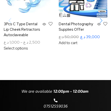
3Pcs C Type Dental
Dental Photography
Lip Cheek Retractors
Supplies Offer
Autoclaveable
د.ع
50,000
د.ع
39,000
د.ع
1,000
–
د.ع
2,500
Add to cart
Select options
We are available
12:00pm – 12:00am
07512559036