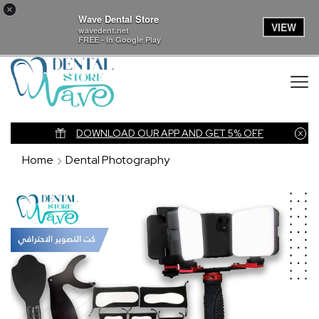
×
Wave Dental Store
VIEW
wavedent.net
FREE - In Google Play
nk
DOWNLOAD OUR APP AND GET 5% OFF
Home
Dental Photography